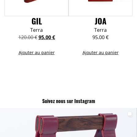
GIL
JOA
Terra
Terra
Le
Le
120.00
€
95.00
€
95.00
€
prix
prix
initial
actuel
Ajouter au panier
Ajouter au panier
était :
est :
120.00 €.
95.00 €.
Suivez nous sur Instagram