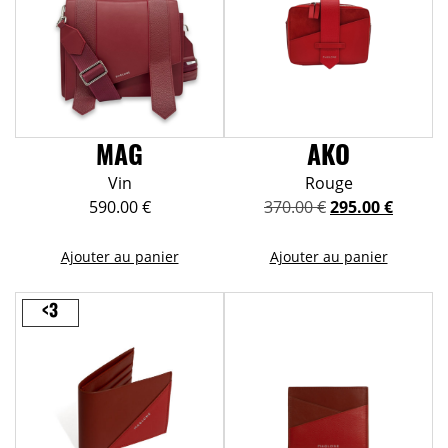
MAG
AKO
Vin
Rouge
Le
Le
590.00
€
370.00
€
295.00
€
prix
prix
initial
actuel
Ajouter au panier
Ajouter au panier
était :
est :
370.00 €.
295.00 
<3