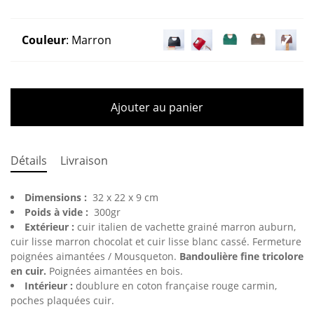
Couleur
:
Marron
Ajouter au panier
Détails
Livraison
Dimensions :
32 x 22 x 9 cm
Poids à vide :
300gr
Extérieur :
cuir italien de vachette grainé marron auburn,
cuir lisse marron chocolat et cuir lisse blanc cassé. Fermeture
poignées aimantées / Mousqueton.
Bandoulière fine tricolore
en cuir.
Poignées aimantées en bois.
Intérieur :
doublure en coton française rouge carmin,
poches plaquées cuir.