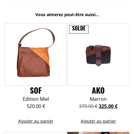
Vous aimerez peut-être aussi…
SOLDE
SOF
AKO
Edition Miel
Marron
Le
Le
520.00
€
370.00
€
325.00
€
prix
prix
initial
actuel
Ajouter au panier
Ajouter au panier
était :
est :